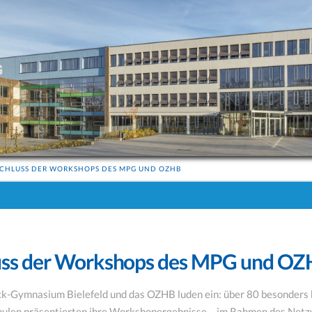
CHLUSS DER WORKSHOPS DES MPG UND OZHB
uss der Workshops des MPG und O
k-Gymnasium Bielefeld und das OZHB luden ein: über 80 besonders
ulen präsentierten ihre Workshopergebnisse – im Rahmen des Ne