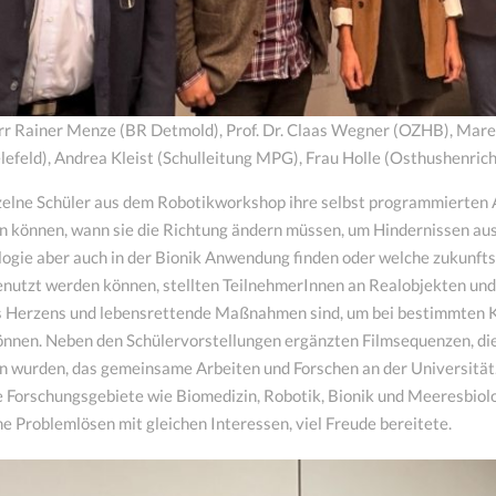
rr Rainer Menze (BR Detmold), Prof. Dr. Claas Wegner (OZHB), Ma
lefeld), Andrea Kleist (Schulleitung MPG), Frau Holle (Osthushenrich
nzelne Schüler aus dem Robotikworkshop ihre selbst programmierten 
n können, wann sie die Richtung ändern müssen, um Hindernissen aus
ogie aber auch in der Bionik Anwendung finden oder welche zukunf
nutzt werden können, stellten TeilnehmerInnen an Realobjekten und
s Herzens und lebensrettende Maßnahmen sind, um bei bestimmten K
önnen. Neben den Schülervorstellungen ergänzten Filmsequenzen, die 
n wurden, das gemeinsame Arbeiten und Forschen an der Universität.
 Forschungsgebiete wie Biomedizin, Robotik, Bionik und Meeresbiolog
 Problemlösen mit gleichen Interessen, viel Freude bereitete.