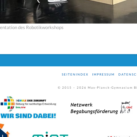
entation des Robotikworkshops
SEITENINDEX
IMPRESSUM
DATENSC
© 2015 –
2026
Max-Planck-Gymnasium Bi