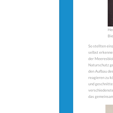
He
Bie
So stellten ei
selbst erkenne
der Meeresbiol
Naturschutz ge
den Aufbau de
reagieren zu k
und geschnitte
verschiedenste
das gemeinsame