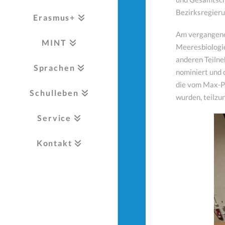
Bezirksregieru
Erasmus+
Am vergangenen
MINT
Meeresbiologie
anderen Teilne
Sprachen
nominiert und 
die vom Max-P
Schulleben
wurden, teilz
Service
Kontakt