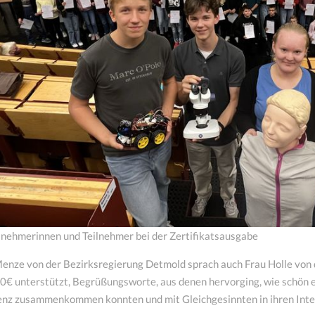
lnehmerinnen und Teilnehmer bei der Zertifikatsausgabe
nze von der Bezirksregierung Detmold sprach auch Frau Holle von d
€ unterstützt, Begrüßungsworte, aus denen hervorging, wie schön es 
senz zusammenkommen konnten und mit Gleichgesinnten in ihren Inte