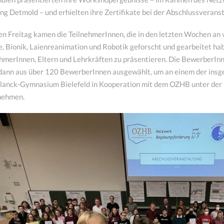
ng Detmold – und erhielten ihre Zertifikate bei der Abschlussveransta
 Freitag kamen die TeilnehmerInnen, die in den letzten Wochen an
, Bionik, Laienreanimation und Robotik geforscht und gearbeitet ha
hmerInnen, Eltern und Lehrkräften zu präsentieren. Die BewerberIn
dann aus über 120 BewerberInnen ausgewählt, um an einem der insg
lanck-Gymnasium Bielefeld in Kooperation mit dem OZHB unter der 
unehmen.