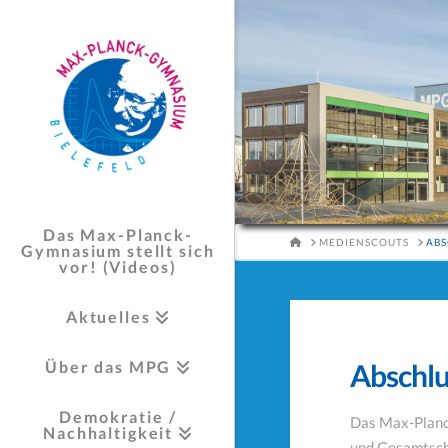
Das Max-Planck-
HOME
MEDIENSCOUTS
ABS
Gymnasium stellt sich
vor! (Videos)
Aktuelles
Über das MPG
Abschl
Demokratie /
Das Max-Planc
Nachhaltigkeit
und Gesamtsch