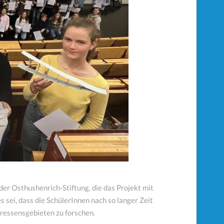
er Osthushenrich-Stiftung, die das Projekt mit
sei, dass die SchülerInnen nach so langer Zeit
ressensgebieten zu forschen.