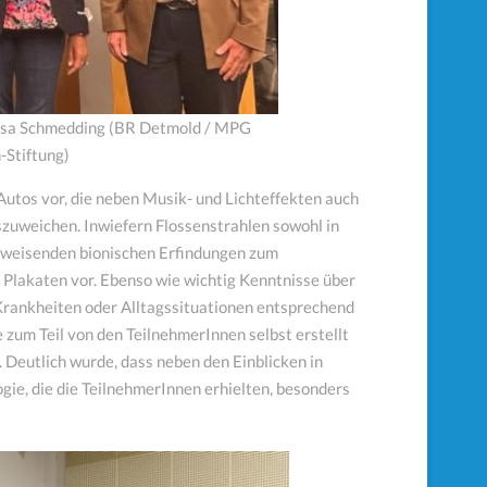
resa Schmedding (BR Detmold / MPG
-Stiftung)
Autos vor, die neben Musik- und Lichteffekten auch
zuweichen. Inwiefern Flossenstrahlen sowohl in
tsweisenden bionischen Erfindungen zum
 Plakaten vor. Ebenso wie wichtig Kenntnisse über
rankheiten oder Alltagssituationen entsprechend
zum Teil von den TeilnehmerInnen selbst erstellt
 Deutlich wurde, dass neben den Einblicken in
ie, die die TeilnehmerInnen erhielten, besonders