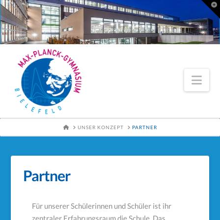
To
th
Wi
Nav
HOME
UNSER KONZEPT
PARTNER
Partner
Für unserer Schülerinnen und Schüler ist ihr
zentraler Erfahrungsraum die Schule. Das