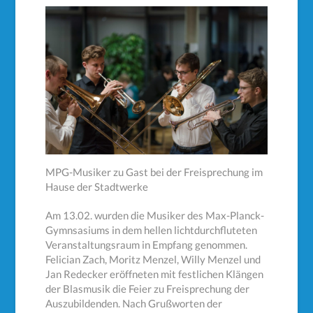
MPG-Musiker zu Gast bei der Freisprechung im
Hause der Stadtwerke
Am 13.02. wurden die Musiker des Max-Planck-
Gymnsasiums in dem hellen lichtdurchfluteten
Veranstaltungsraum in Empfang genommen.
Felician Zach, Moritz Menzel, Willy Menzel und
Jan Redecker eröffneten mit festlichen Klängen
der Blasmusik die Feier zu Freisprechung der
Auszubildenden. Nach Grußworten der