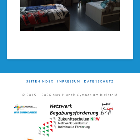
SEITENINDEX
IMPRESSUM
DATENSCHUTZ
© 2015 –
2026
Max-Planck-Gymnasium Bielefeld