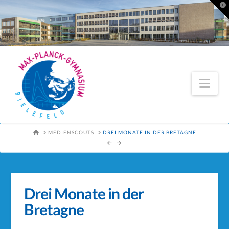
To
th
Wi
Nav
HOME
MEDIENSCOUTS
DREI MONATE IN DER BRETAGNE
Drei Monate in der
Bretagne