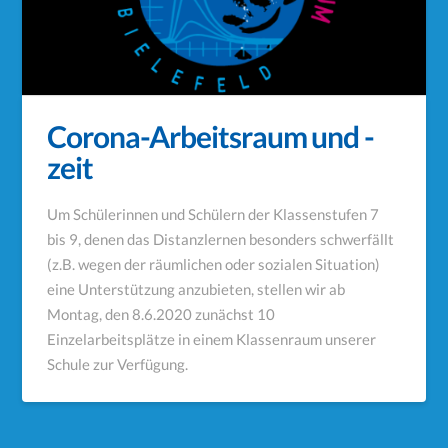
Corona-Arbeitsraum und -
zeit
Um Schülerinnen und Schülern der Klassenstufen 7
bis 9, denen das Distanzlernen besonders schwerfällt
(z.B. wegen der räumlichen oder sozialen Situation)
eine Unterstützung anzubieten, stellen wir ab
Montag, den 8.6.2020 zunächst 10
Einzelarbeitsplätze in einem Klassenraum unserer
Schule zur Verfügung.