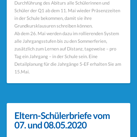
Durchführung des Abiturs alle Schülerinnen und
Schüler der Q1 ab dem 11. Mai wieder Präsenzzeiten
in der Schule bekommen, damit sie ihre
Grundkursklausuren schreiben können.
Ab dem 26. Mai werden dazu im rollierenden System
alle Jahrgangsstufen bis zu den Sommerferien,
zusätzlich zum Lernen auf Distanz, tageweise – pro
Tag ein Jahrgang – in der Schule sein. Eine
Detailplanung für die Jahrgänge 5-EF erhalten Sie am
15.Mai.
Eltern-Schülerbriefe vom
07. und 08.05.2020