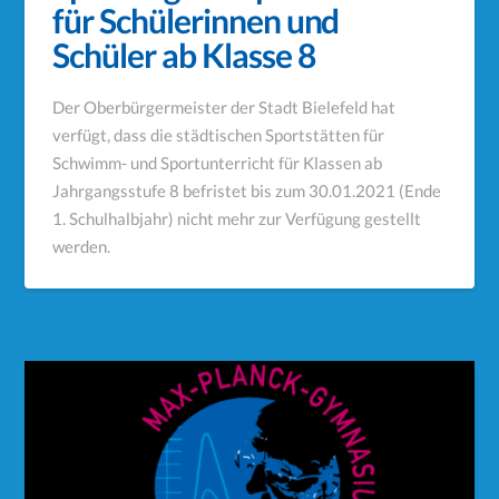
für Schülerinnen und
Schüler ab Klasse 8
Der Oberbürgermeister der Stadt Bielefeld hat
verfügt, dass die städtischen Sportstätten für
Schwimm- und Sportunterricht für Klassen ab
Jahrgangsstufe 8 befristet bis zum 30.01.2021 (Ende
1. Schulhalbjahr) nicht mehr zur Verfügung gestellt
werden.