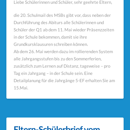
Liebe Schülerinnen und Schüler, sehr geehrte Eltern,
die 20. Schulmail des MSBs gibt vor, dass neben der
Durchführung des Abiturs alle Schülerinnen und
Schüler der Q1 ab dem 11. Mai wieder Präsenzzeiten
in der Schule bekommen, damit sie ihre
Grundkursklausuren schreiben können.
Ab dem 26. Mai werden dazu im rollierenden System
alle Jahrgangsstufen bis zu den Sommerferien,
zusätzlich zum Lernen auf Distanz, tageweise – pro
Tag ein Jahrgang – in der Schule sein. Eine
Detailplanung für die Jahrgänge 5-EF erhalten Sie am
15.Mai.
Eltern-Schülerbrief vom