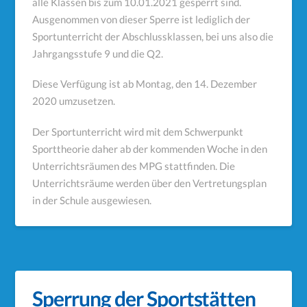
alle Klassen bis zum 10.01.2021 gesperrt sind.
Ausgenommen von dieser Sperre ist lediglich der
Sportunterricht der Abschlussklassen, bei uns also die
Jahrgangsstufe 9 und die Q2.
Diese Verfügung ist ab Montag, den 14. Dezember
2020 umzusetzen.
Der Sportunterricht wird mit dem Schwerpunkt
Sporttheorie daher ab der kommenden Woche in den
Unterrichtsräumen des MPG stattfinden. Die
Unterrichtsräume werden über den Vertretungsplan
in der Schule ausgewiesen.
Sperrung der Sportstätten