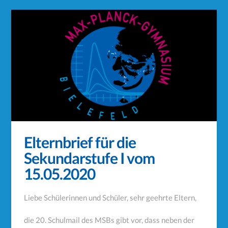
Elternbrief für die
Sekundarstufe I vom
15.05.2020
Liebe Schülerinnen und Schüler, sehr geehrte Eltern,
die 20. Schulmail des MSBs gibt vor, dass neben der