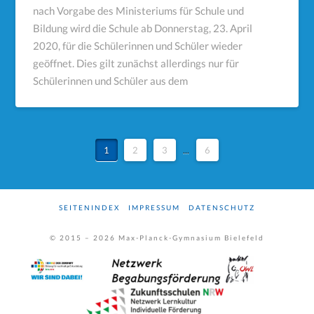
nach Vorgabe des Ministeriums für Schule und
Bildung wird die Schule ab Donnerstag, 23. April
2020, für die Schülerinnen und Schüler wieder
geöffnet. Dies gilt zunächst allerdings nur für
Schülerinnen und Schüler aus dem
1
2
3
...
6
SEITENINDEX
IMPRESSUM
DATENSCHUTZ
© 2015 –
2026
Max-Planck-Gymnasium Bielefeld