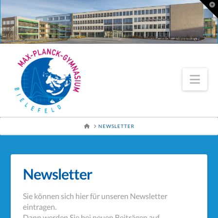
To
th
Wi
Nav
HOME
NEWSLETTER
Newsletter
Sie können sich hier für unseren Newsletter
eintragen.
Dann werden Sie bei neuen Beiträgen auf