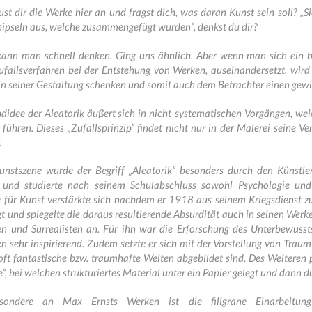
st dir die Werke hier an und fragst dich, was daran Kunst sein soll? „S
ipseln aus, welche zusammengefügt wurden“, denkst du dir?
kann man schnell denken. Ging uns ähnlich. Aber wenn man sich ein b
fallsverfahren bei der Entstehung von Werken, auseinandersetzt, wird s
 in seiner Gestaltung schenken und somit auch dem Betrachter einen gewi
didee der Aleatorik äußert sich in nicht-systematischen Vorgängen, we
 führen. Dieses „Zufallsprinzip“ findet nicht nur in der Malerei seine 
.
Kunstszene wurde der Begriff „Aleatorik“ besonders durch den Künst
 und studierte nach seinem Schulabschluss sowohl Psychologie und 
e für Kunst verstärkte sich nachdem er 1918 aus seinem Kriegsdienst z
t und spiegelte die daraus resultierende Absurdität auch in seinen Werk
n und Surrealisten an. Für ihn war die Erforschung des Unterbewusst
 sehr inspirierend. Zudem setzte er sich mit der Vorstellung von Trau
ft fantastische bzw. traumhafte Welten abgebildet sind. Des Weiteren 
e“, bei welchen strukturiertes Material unter ein Papier gelegt und dann 
ondere an Max Ernsts Werken ist die filigrane Einarbeitung 