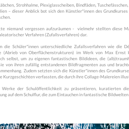
äbchen, Strohhalme, Plexiglasscheiben, Bindfäden, Tuschefässchen,
lien – dieser Anblick bot sich den Künstler*innen des Grundkurse
schen.
tte niemand vergessen aufzuräumen - vielmehr stellten diese Ma
aleatorischer Verfahren (Zufallsverfahren) dar.
 die Schüler*innen unterschiedliche Zufallsverfahren wie die D
e (Abrieb von Oberflächenstrukturen) im Werk von Max Ernst k
lich selbst, um zu eigenen fantastischen Bildideen, die (alb)tra
sie von ihren zufällig entstandenen Bildfragmenten aus und brachte
ammenhang. Zudem setzten sich die Künstler*innen des Grundkurses
e Kurzgeschichten verfassten, die durch ihre Collage-Malereien illus
Werke der Schulöffentlichkeit zu präsentieren, kuratierten die
ung auf dem Schulflur, die zum Eintauchen in fantastische Bildwelten 