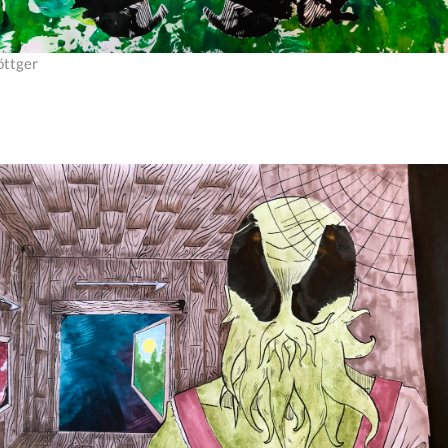
öttger