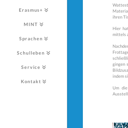
Wattest
Erasmus+
Materia
ihren Ti
MINT
Hier ha
mittels 
Sprachen
Nachdem
Frottag
Schulleben
schließ
gingen 
Service
Bildzus
indem si
Kontakt
Um die 
Ausstell