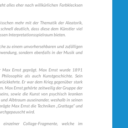
ieht alles eher nach willkürlichen Farbklecksen
isschen mehr mit der Thematik der Aleatorik,
chnell deutlich, dass diese dem Künstler viel
ssen Interpretationsspielraum bieten.
lche zu einem unvorhersehbaren und zufälligen
Verwendung, sondern ebenfalls in der Musik und
ler Max Ernst geprägt. Max Ernst wurde 1891
Philosophie als auch Kunstgeschichte. Sein
urückkehrte. Er war dem Krieg gegenüber stark
en. Max Ernst gehörte zeitweilig der Gruppe der
seins, sowie die Kunst von psychisch kranken
m und Albtraum auseinander, weshalb in seinen
prägte Max Ernst die Techniken „Grattage“ und
durchgepauscht wird.
einzelner Collage-Fragmente, welche im