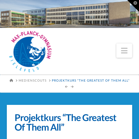
To
th
Wi
Nav
HOME
MEDIENSCOUTS
PROJEKTKURS "THE GREATEST OF THEM ALL"
Projektkurs “The Greatest
Of Them All”