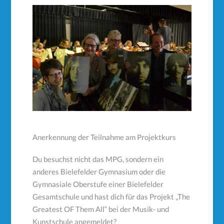
Anerkennung der Teilnahme am Projektkurs
Du besuchst nicht das MPG, sondern ein
anderes Bielefelder Gymnasium oder die
Gymnasiale Oberstufe einer Bielefelder
Gesamtschule und hast dich für das Projekt „The
Greatest OF Them All“ bei der Musik- und
Kunstschule angemeldet?