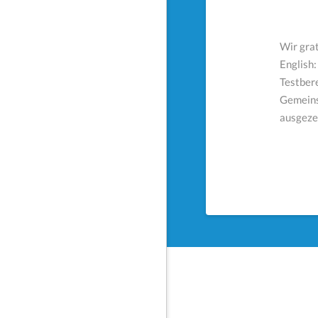
Wir gra
English
Testbere
Gemeins
ausgezei