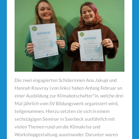
Die zwei engagierten Schülerinnen Ana Jakupi und
Hannah Rouvray (von links) haben Anfang Februar an
einer Ausbildung zur Klimabotschafter*in, welche drei
Mal jährlich vom SV Bildungswerk organisiert wird,
teilgenommen. Hierzu setzten sie sich in einem
sechstägigen Seminar in Saerbeck ausführlich mit
vielen Themen rund um die Klimakrise und
Workshopgestaltung auseinander. Darunter waren