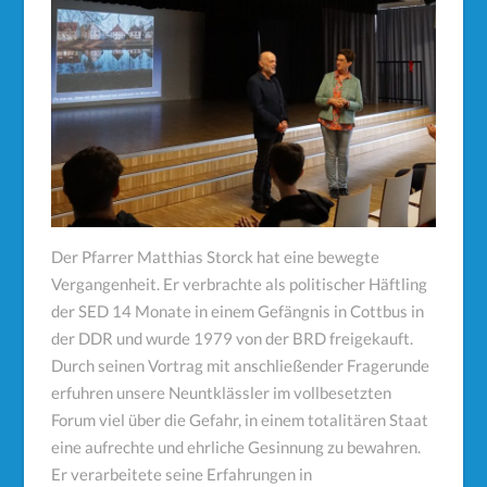
Der Pfarrer Matthias Storck hat eine bewegte
Vergangenheit. Er verbrachte als politischer Häftling
der SED 14 Monate in einem Gefängnis in Cottbus in
der DDR und wurde 1979 von der BRD freigekauft.
Durch seinen Vortrag mit anschließender Fragerunde
erfuhren unsere Neuntklässler im vollbesetzten
Forum viel über die Gefahr, in einem totalitären Staat
eine aufrechte und ehrliche Gesinnung zu bewahren.
Er verarbeitete seine Erfahrungen in