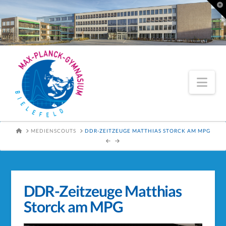
To
th
Wi
Nav
HOME
MEDIENSCOUTS
DDR-ZEITZEUGE MATTHIAS STORCK AM MPG
DDR-Zeitzeuge Matthias
Storck am MPG