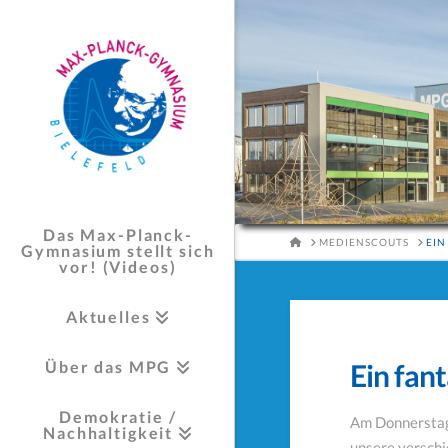
Das Max-Planck-
HOME
MEDIENSCOUTS
EIN
Gymnasium stellt sich
vor! (Videos)
Aktuelles
Über das MPG
Ein fan
Demokratie /
Am Donnerstaga
Nachhaltigkeit
unsere verschi