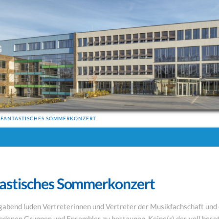
 FANTASTISCHES SOMMERKONZERT
tastisches Sommerkonzert
bend luden Vertreterinnen und Vertreter der Musikfachschaft und e
edenen Gruppen und Ensembles zu bestaunen. Keine(r) des voll beset