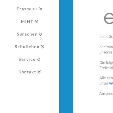
Erasmus+
MINT
Sprachen
Liebe Sc
Schulleben
der imm
unseres
Service
Die folg
Freizei
Kontakt
Alle ak
unter
w
Ansprec