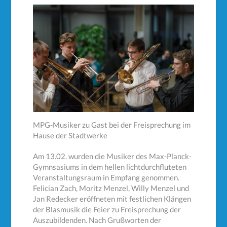
MPG-Musiker zu Gast bei der Freisprechung im
Hause der Stadtwerke
Am 13.02. wurden die Musiker des Max-Planck-
Gymnsasiums in dem hellen lichtdurchfluteten
Veranstaltungsraum in Empfang genommen.
Felician Zach, Moritz Menzel, Willy Menzel und
Jan Redecker eröffneten mit festlichen Klängen
der Blasmusik die Feier zu Freisprechung der
Auszubildenden. Nach Grußworten der