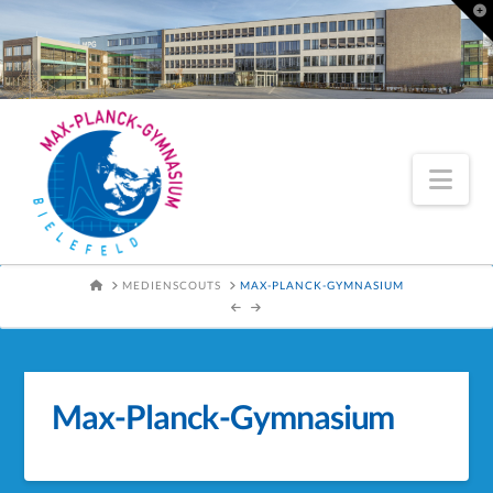
To
th
Wi
Nav
HOME
MEDIENSCOUTS
MAX-PLANCK-GYMNASIUM
Max-Planck-Gymnasium