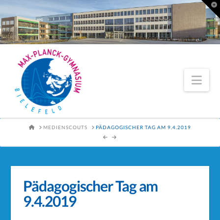
To
th
Wi
Nav
HOME
MEDIENSCOUTS
PÄDAGOGISCHER TAG AM 9.4.2019
Pädagogischer Tag am
9.4.2019