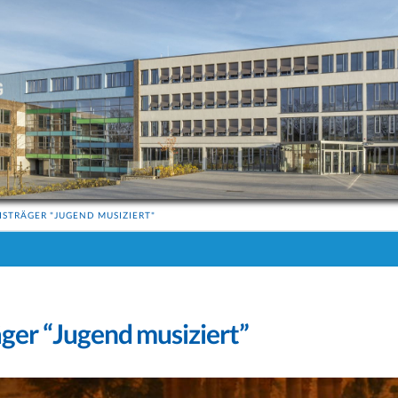
ISTRÄGER "JUGEND MUSIZIERT"
äger “Jugend musiziert”