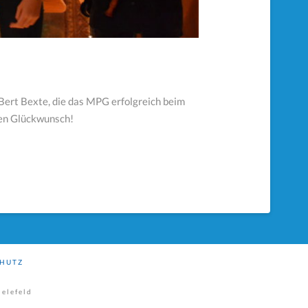
Bert Bexte, die das MPG erfolgreich beim
hen Glückwunsch!
HUTZ
elefeld