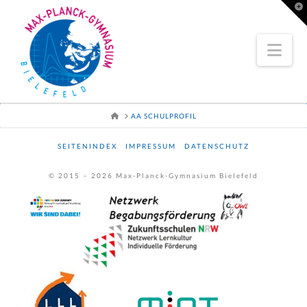
To
th
Wi
Nav
HOME
AA SCHULPROFIL
SEITENINDEX
IMPRESSUM
DATENSCHUTZ
© 2015 –
2026
Max-Planck-Gymnasium Bielefeld