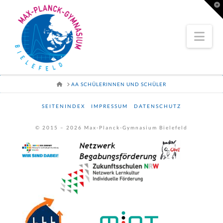
To
th
Wi
Nav
HOME
AA SCHÜLERINNEN UND SCHÜLER
SEITENINDEX
IMPRESSUM
DATENSCHUTZ
© 2015 –
2026
Max-Planck-Gymnasium Bielefeld