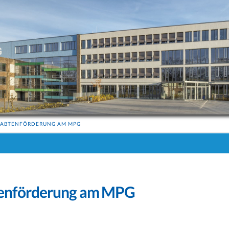
GABTENFÖRDERUNG AM MPG
enförderung am MPG