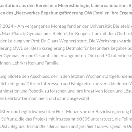
ntation aus den Bereichen: Meeresbiologie, Laienreanimation, B
en des „Netzwerkes Begabungsförderung OWL“stellen ihre Ergebni
09.2024 – Am vergangenen Montag fand an der Universität Bielefeld 
 Max-Planck-Gymnasiums Bielefeld in Kooperation mit dem Osthus
der Leitung von Prof. Dr. Claas Wegner) statt. Die Workshops wur
erung OWL der Bezirksregierung Detmold für besonders begabte Sch
r Gymnasien und Gesamtschulen angeboten. Die rund 70 talentierte
Innen, Lehrkräften und Familie.
ung bildete den Abschluss, der in den letzten Wochen stattgefunde
lichkeit gemäß ihren Interessen und Fähigkeiten an verschiedenen
eanimation und Robotik zu forschen und ihre kreativen Ideen und Lö
ren Lehrkräften nominiert und dann ausgewählt.
üßten und beglückwünschten Herr Menze von der Bezirksregierung D
Stiftung, die das Projekt mit insgesamt 6030€ unterstützt, die Teil
ächst integraler Bestandteil der Schulen und geschieht überwiegend im Un