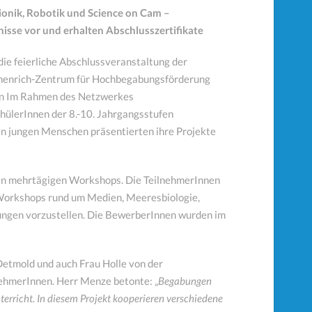
ionik, Robotik und Science on Cam –
sse vor und erhalten Abschlusszertifikate
die feierliche Abschlussveranstaltung der
henrich-Zentrum für Hochbegabungsförderung
den Im Rahmen des Netzwerkes
ülerInnen der 8.-10. Jahrgangsstufen
n jungen Menschen präsentierten ihre Projekte
nen mehrtägigen Workshops. Die TeilnehmerInnen
 Workshops rund um Medien, Meeresbiologie,
sungen vorzustellen. Die BewerberInnen wurden im
etmold und auch Frau Holle von der
nehmerInnen. Herr Menze betonte: „
Begabungen
terricht. In diesem Projekt kooperieren verschiedene