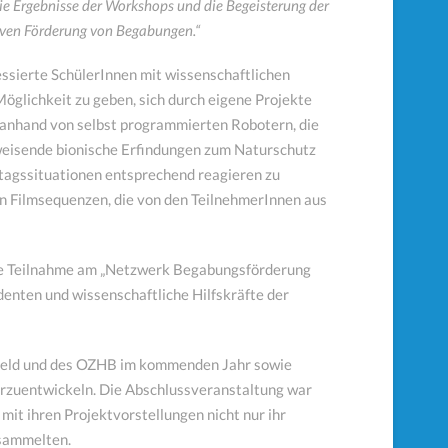
Die Ergebnisse der Workshops und die Begeisterung der
iven Förderung von Begabungen.“
ressierte SchülerInnen mit wissenschaftlichen
Möglichkeit zu geben, sich durch eigene Projekte
n anhand von selbst programmierten Robotern, die
sweisende bionische Erfindungen zum Naturschutz
ltagssituationen entsprechend reagieren zu
n Filmsequenzen, die von den TeilnehmerInnen aus
ihre Teilnahme am „Netzwerk Begabungsförderung
enten und wissenschaftliche Hilfskräfte der
efeld und des OZHB im kommenden Jahr sowie
erzuentwickeln. Die Abschlussveranstaltung war
 mit ihren Projektvorstellungen nicht nur ihr
 sammelten.