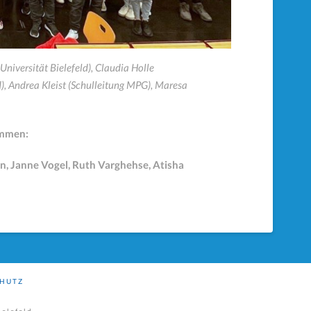
Universität Bielefeld), Claudia Holle
), Andrea Kleist (Schulleitung MPG), Maresa
ommen:
n, Janne Vogel, Ruth Varghehse, Atisha
HUTZ