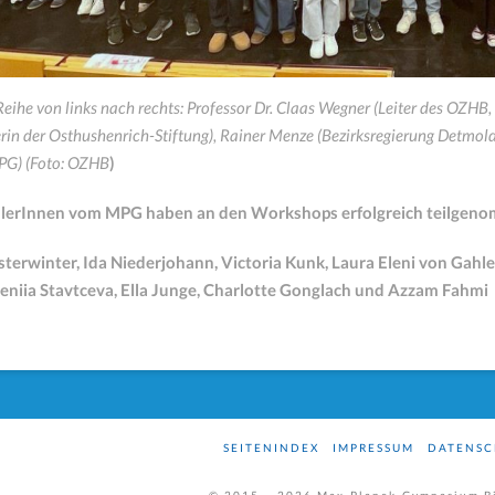
Reihe von links nach rechts: Professor Dr. Claas Wegner (Leiter des OZHB, 
rin der Osthushenrich-Stiftung), Rainer Menze (Bezirksregierung Detmold
PG) (Foto: OZHB
)
ülerInnen vom MPG haben an den Workshops erfolgreich teilgen
erwinter, Ida Niederjohann, Victoria Kunk, Laura Eleni von Gahle
seniia Stavtceva, Ella Junge, Charlotte Gonglach und Azzam Fahmi
SEITENINDEX
IMPRESSUM
DATENSC