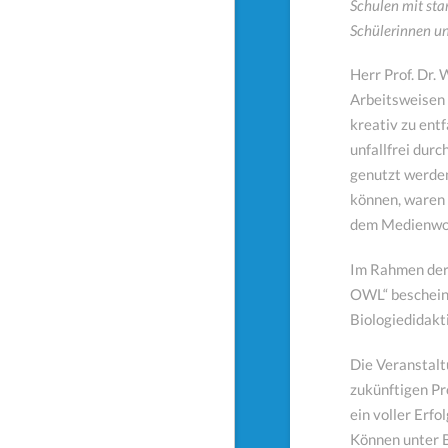
Schulen mit sta
Schülerinnen u
Herr Prof. Dr. 
Arbeitsweisen 
kreativ zu ent
unfallfrei dur
genutzt werden
können, waren 
dem Medienwork
Im Rahmen der 
OWL“ bescheini
Biologiedidakti
Die Veranstal
zukünftigen Pr
ein voller Erfo
Können unter B