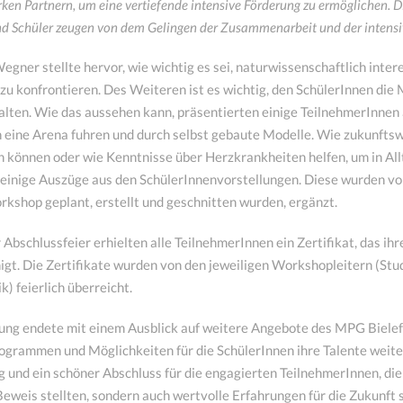
rken Partnern, um eine vertiefende intensive Förderung zu ermöglichen. 
nd Schüler zeugen von dem Gelingen der Zusammenarbeit und der intens
Wegner stellte hervor, wie wichtig es sei, naturwissenschaftlich inte
zu konfrontieren. Des Weiteren ist es wichtig, den SchülerInnen die 
falten. Wie das aussehen kann, präsentierten einige TeilnehmerInne
ch eine Arena fuhren und durch selbst gebaute Modelle. Wie zukunft
 können oder wie Kenntnisse über Herzkrankheiten helfen, um in Al
einige Auszüge aus den SchülerInnenvorstellungen. Diese wurden vo
shop geplant, erstellt und geschnitten wurden, ergänzt.
Abschlussfeier erhielten alle TeilnehmerInnen ein Zertifikat, das 
gt. Die Zertifikate wurden von den jeweiligen Workshopleitern (Stud
k) feierlich überreicht.
tung endete mit einem Ausblick auf weitere Angebote des MPG Biel
ogrammen und Möglichkeiten für die SchülerInnen ihre Talente weit
lg und ein schöner Abschluss für die engagierten TeilnehmerInnen, die
eweis stellten, sondern auch wertvolle Erfahrungen für die Zukunft