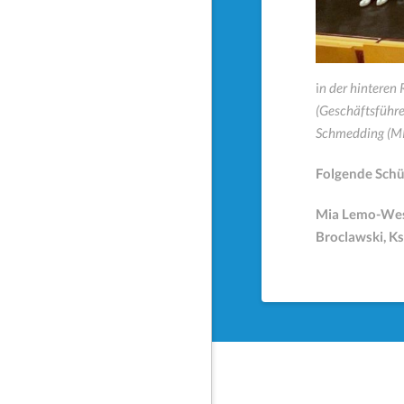
i
n der hinteren 
(Geschäftsführe
Schmedding (M
Folgende Sch
Mia Lemo-West
Broclawski, K