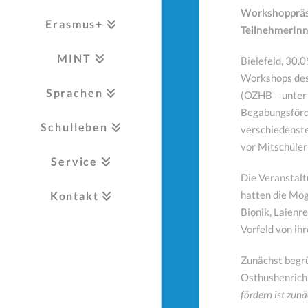
Workshoppräse
Erasmus+
TeilnehmerInn
MINT
Bielefeld, 30.
Workshops des
Sprachen
(OZHB – unter 
Begabungsförd
Schulleben
verschiedenste
vor Mitschüler
Service
Die Veranstalt
hatten die Mög
Kontakt
Bionik, Laienr
Vorfeld von ih
Zunächst begr
Osthushenrich-
fördern ist zun