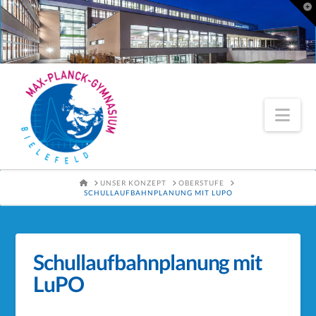
To
th
Wi
Nav
HOME
UNSER KONZEPT
OBERSTUFE
SCHULLAUFBAHNPLANUNG MIT LUPO
Schullaufbahnplanung mit
LuPO