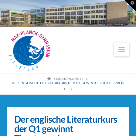
To
th
Wi
Nav
HOME
MEDIENSCOUTS
DER ENGLISCHE LITERATURKURS DER Q1 GEWINNT THEATERPREIS
Der englische Literaturkurs
der Q1 gewinnt