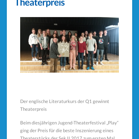
Theaterpreis
Der englische Literaturkurs der Q1 gewinnt
Theaterpreis
Beim diesjährigen Jugend-Theaterfestival „Play“
ging der Preis für die beste Inszenierung eines
Theaterstücks der Sek II 2017 zum ersten Mal